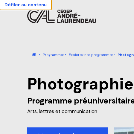
Défiler au contenu
Cégep André-Laurendeau - Retour à l'accueil
Accueil
Programmes
Explorez nos programmes
Photogra
Photographie
Actualités
Carrières
Sécurité
Nous j
Programme préuniversitair
Accueil
Arts, lettres et communication