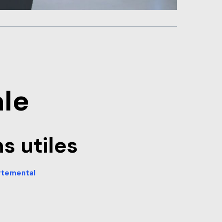
le
s utiles
rtemental