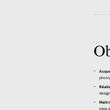
Sports, loisirs et cam
Urgence météo
Ob
Acqué
photo
Réali
desig
Maîtri
mise 