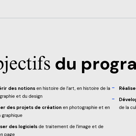
p de jour
jectifs
du prog
rir des notions
en histoire de l’art, en histoire de la
Réalise
graphie et du design
Dévelop
ser des projets de création
en photographie et en
de la cu
n graphique
ser des logiciels
de traitement de l’image et de
en page