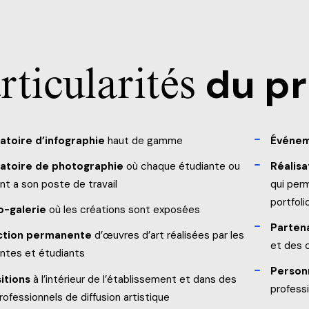
rticularités
du p
atoire d’infographie
haut de gamme
Événem
atoire de photographie
où chaque étudiante ou
Réalisa
nt a son poste de travail
qui perm
portfoli
o-galerie
où les créations sont exposées
Partena
ction permanente
d’œuvres d’art réalisées par les
et des 
ntes et étudiants
Person
itions
à l’intérieur de l’établissement et dans des
professi
professionnels de diffusion artistique