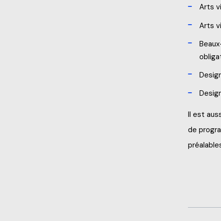
Arts v
Arts v
Beaux-
obliga
Design
Desig
Il est au
de progra
préalable