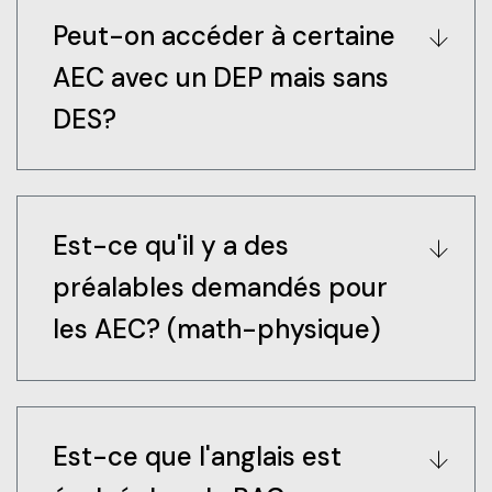
Peut-on accéder à certaine
AEC avec un DEP mais sans
DES?
Oui cela est possible, un DEP peut -être admissible
Est-ce qu'il y a des
à la Formation continue, mais il doit être en lien
préalables demandés pour
avec la formation.
les AEC? (math-physique)
Certaines AEC, comme Architecture qui demande
Est-ce que l'anglais est
les mathématiques 436 (TS ou SN 4e secondaire)