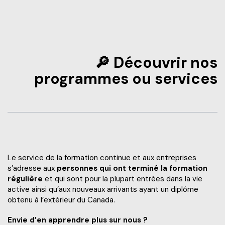
Frais de scolarité
Nos services
Perfectionnements professionnels
Grand public
Étudiant d’un jour
Catalogue de formation
Francisation
🔎 Découvrir nos
Politiques et documents officiels
Portes ouvertes 2025-2026
Recrutez nos étudiants et finissants
Portes ouvertes virtuelles
programmes ou services
Administration
Futurs étudiants de l’international
Blogue d'expert
Alliés pour la formation
Recherche*
Engagement social
À savoir en tant que parents
Info-Chantiers
Services aux étudiants
Le service de la formation continue et aux entreprises
La Fondation
Espace CISEP-CO
s’adresse aux
personnes qui ont terminé la formation
régulière
et qui sont pour la plupart entrées dans la vie
Sports, loisirs et camp de jour
active ainsi qu’aux nouveaux arrivants ayant un diplôme
obtenu à l’extérieur du Canada.
Urgence météo
Envie d’en apprendre plus sur nous ?