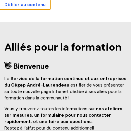
Défiler au contenu
Actualités
Carrières
Sécurité
Nous joindre
Bibliothèque
Mes outils
Guide étudiant
Accueil
Alliés pour la formation
Programmes
👋 Bienvenue
Explorez nos programmes
Le
Service de la formation continue et aux entreprises
Formation continue
du Cégep André-Laurendeau
est fier de vous présenter
sa toute nouvelle page Internet dédiée à ses alliés pour la
Baccalauréat international (IB)
formation dans la communauté !
Qu’est-ce que la Formation continue?
Pourquoi André-Laurendeau
Laboratoire intégré de formation technique (LIFT)
Vous y trouverez toutes les informations sur
nos ateliers
Explorer nos programmes (AEC et RAC)
sur mesures, un formulaire pour nous contacter
rapidement, et une foire aux questions.
Étapes de l’admission
Entreprises
Restez à l’affut pour du contenu additionnel!
Admission et frais de scolarité