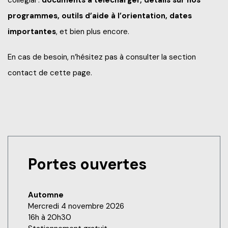
Frais de scolarité
programmes, outils d’aide à l’orientation, dates
Nos services
Perfectionnements professionnels
importantes
, et bien plus encore.
Grand public
Étudiant d’un jour
Catalogue de formation
Francisation
En cas de besoin, n’hésitez pas à consulter la section
Politiques et documents officiels
Portes ouvertes 2025-2026
contact de cette page.
Recrutez nos étudiants et finissants
Portes ouvertes virtuelles
Administration
Futurs étudiants de l’international
Blogue d'expert
Alliés pour la formation
Recherche*
Engagement social
À savoir en tant que parents
Info-Chantiers
Services aux étudiants
Portes ouvertes
La Fondation
Espace CISEP-CO
Sports, loisirs et camp de jour
Automne
Mercredi 4 novembre 2026
Urgence météo
16h à 20h30