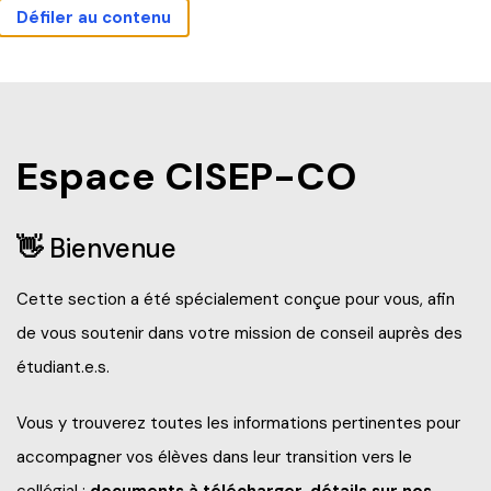
Défiler au contenu
Actualités
Carrières
Sécurité
Nous joindre
Bibliothèque
Mes outils
Guide étudiant
Accueil
Espace CISEP-CO
Programmes
👋
Bienvenue
Explorez nos programmes
Cette section a été spécialement conçue pour vous, afin
Formation continue
de vous soutenir dans votre mission de conseil auprès des
Baccalauréat international (IB)
étudiant.e.s.
Qu’est-ce que la Formation continue?
Pourquoi André-Laurendeau
Laboratoire intégré de formation technique (LIFT)
Vous y trouverez toutes les informations pertinentes pour
Explorer nos programmes (AEC et RAC)
accompagner vos élèves dans leur transition vers le
Étapes de l’admission
Entreprises
Admission et frais de scolarité
collégial :
documents à télécharger, détails sur nos