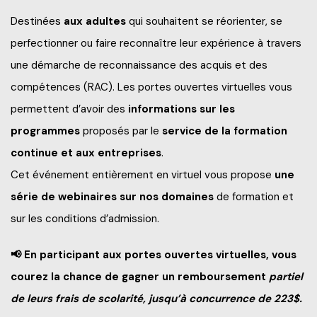
Frais de scolarité
Destinées
aux adultes
qui souhaitent se réorienter, se
Nos services
Perfectionnements professionnels
perfectionner ou faire reconnaître leur expérience à travers
Grand public
Étudiant d’un jour
une démarche de reconnaissance des acquis et des
Catalogue de formation
Francisation
Politiques et documents officiels
Portes ouvertes 2025-2026
compétences (RAC).
Les portes ouvertes virtuelles vous
Recrutez nos étudiants et finissants
Portes ouvertes virtuelles
permettent d’avoir des
informations sur les
Administration
Futurs étudiants de l’international
programmes
proposés par le
service de la formation
Blogue d'expert
Alliés pour la formation
continue et aux entreprises
.
Recherche*
Engagement social
À savoir en tant que parents
Cet événement entièrement en virtuel vous propose
une
Info-Chantiers
Services aux étudiants
série de webinaires sur nos domaines
de formation et
sur les conditions d’admission.
La Fondation
Espace CISEP-CO
📢 En participant aux portes ouvertes virtuelles, vous
Sports, loisirs et camp de jour
courez la chance de gagner un remboursement
partiel
Urgence météo
de leurs frais de scolarité, jusqu’à concurrence de 223$.