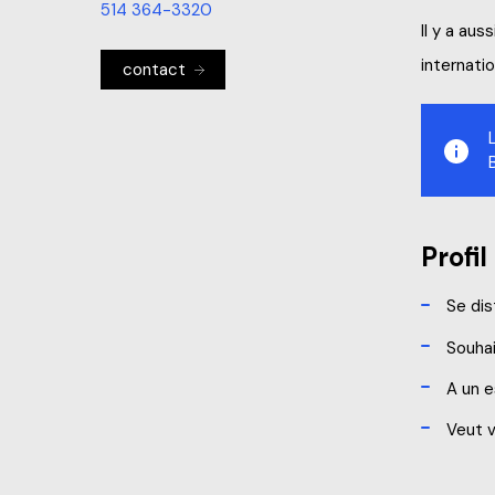
514 364-3320
Il y a au
internati
contact
Profil
Se dis
Souhai
A un e
Veut v