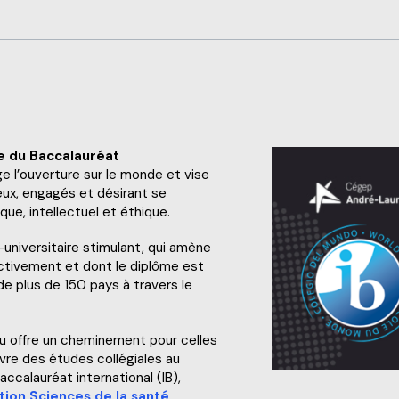
p de jour
e du
Baccalauréat
 l’ouverture sur le monde et vise
eux, engagés et désirant se
que, intellectuel et éthique.
-universitaire stimulant, qui amène
ctivement et dont le diplôme est
de plus de 150 pays à travers le
 offre un cheminement pour celles
ivre des études collégiales au
calauréat international (IB),
tion Sciences de la santé