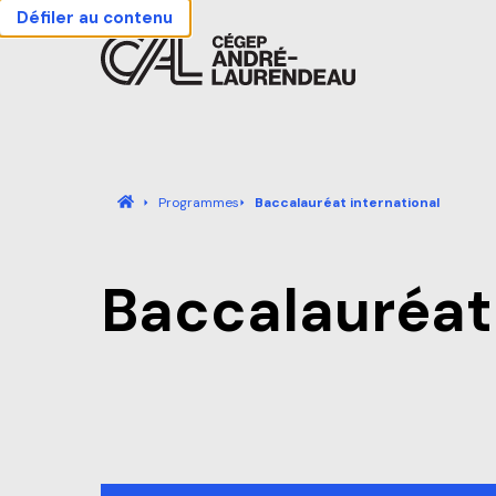
Défiler au contenu
Cégep André-Laurendeau - Retour à l'accueil
Accueil
Programmes
Baccalauréat international
Baccalauréat 
Actualités
Carrières
Sécurité
Nous j
Accueil