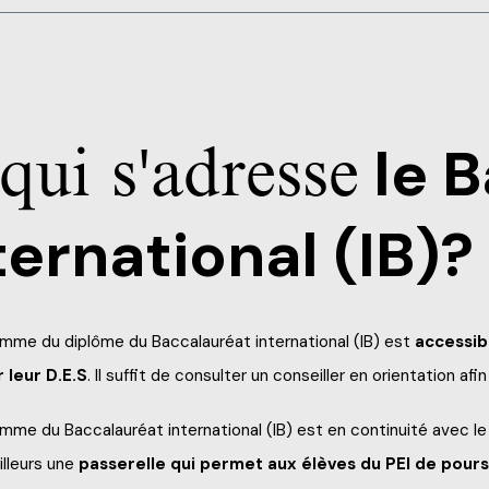
Plus de subtilités de l’anglai
té, d’activité et de service
Dans notre société
Dans une dynamique de grou
Dans ses projets, individuel
Pour atteindre ses objectifs
qui s'adresse
le 
ternational (IB)?
mme du diplôme du Baccalauréat international (IB) est
accessib
 leur D.E.S
. Il suffit de consulter un conseiller en orientation afi
mme du Baccalauréat international (IB) est en continuité avec le 
illeurs une
passerelle qui permet aux élèves du PEI de pours