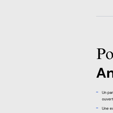
Po
A
Un par
ouvert
Une ex