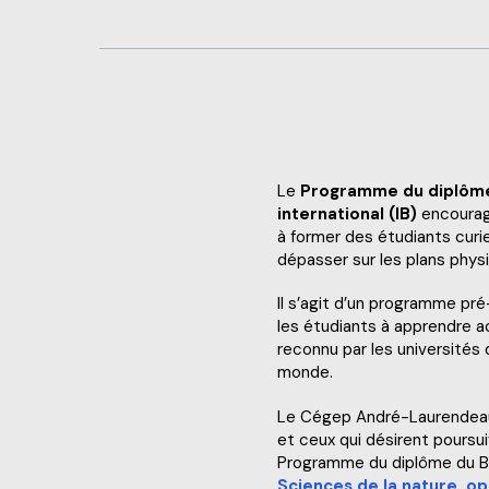
Sports, loisirs et cam
Urgence météo
Le
Programme du diplôm
international
(IB)
encourage
à former des étudiants curi
dépasser sur les plans physi
Il s’agit d’un programme pré
les étudiants à apprendre a
reconnu par les universités 
monde.
Le Cégep André-Laurendeau
et ceux qui désirent poursu
Programme du diplôme du Bac
Sciences de la nature, op