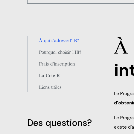
Le plaisir d’étudier la littérature
Dans des expériences et projets de créativi
Dans un travail de recherche
Dans ses apprentissages
Dans ses rapports humains
À 
À qui s'adresse l'IB?
Pourquoi choisir l'IB?
in
Frais d’inscription
La Cote R
Liens utiles
Le Progra
d’obtenir
Le Progra
Des questions?
existe d’a