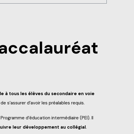
s et de ses cultures
pe
lement et en équipe
Baccalauréat
le à tous les élèves du secondaire en voie
n de s’assurer d’avoir les préalables requis.
Programme d’éducation intermédiaire (PEI). Il
uivre leur développement au collégial
.