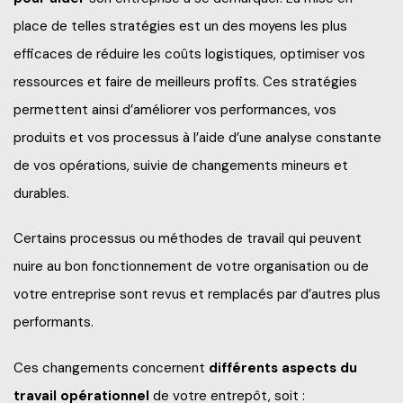
Frais de scolarité
place de telles stratégies est un des moyens les plus
Nos services
Perfectionnements professionnels
efficaces de réduire les coûts logistiques, optimiser vos
Grand public
Étudiant d’un jour
ressources et faire de meilleurs profits. Ces stratégies
Catalogue de formation
Francisation
Politiques et documents officiels
Portes ouvertes 2025-2026
permettent ainsi d’améliorer vos performances, vos
Recrutez nos étudiants et finissants
Portes ouvertes virtuelles
produits et vos processus à l’aide d’une analyse constante
Administration
Futurs étudiants de l’international
de vos opérations, suivie de changements mineurs et
Blogue d'expert
Alliés pour la formation
durables.
Recherche*
Engagement social
À savoir en tant que parents
Certains processus ou méthodes de travail qui peuvent
Info-Chantiers
Services aux étudiants
nuire au bon fonctionnement de votre organisation ou de
La Fondation
Espace CISEP-CO
votre entreprise sont revus et remplacés par d’autres plus
performants.
Sports, loisirs et camp de jour
Ces changements concernent
différents aspects du
Urgence météo
travail opérationnel
de votre entrepôt, soit :