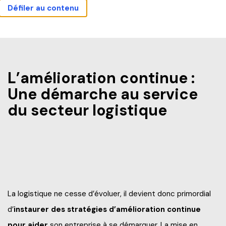
Défiler au contenu
Actualités
Carrières
Sécurité
Nous joindre
Bibliothèque
Mes outils
Guide étudiant
Accueil
L’amélioration continue :
Une démarche au service
du secteur logistique
Programmes
Explorez nos programmes
Formation continue
Baccalauréat international (IB)
Qu’est-ce que la Formation continue?
Pourquoi André-Laurendeau
Laboratoire intégré de formation technique (LIFT)
La logistique ne cesse d’évoluer, il devient donc primordial
Explorer nos programmes (AEC et RAC)
d’
instaurer des stratégies d’amélioration continue
Étapes de l’admission
Entreprises
Admission et frais de scolarité
pour aider
son entreprise à se démarquer. La mise en