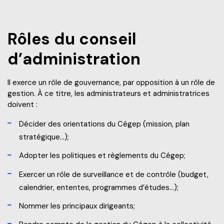
Frais de scolarité
Nos services
Perfectionnements professionnels
Grand public
Rôles du conseil
Étudiant d’un jour
Catalogue de formation
Francisation
d’administration
Politiques et documents officiels
Portes ouvertes 2025-2026
Recrutez nos étudiants et finissants
Portes ouvertes virtuelles
Il exerce un rôle de gouvernance, par opposition à un rôle de
Administration
Futurs étudiants de l’international
gestion. À ce titre, les administrateurs et administratrices
Blogue d'expert
Alliés pour la formation
doivent :
Recherche*
Engagement social
À savoir en tant que parents
Décider des orientations du Cégep (mission, plan
Info-Chantiers
Services aux étudiants
stratégique…);
Adopter les politiques et règlements du Cégep;
La Fondation
Espace CISEP-CO
Exercer un rôle de surveillance et de contrôle (budget,
Sports, loisirs et camp de jour
calendrier, ententes, programmes d’études…);
Nommer les principaux dirigeants;
Urgence météo