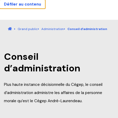
Défiler au contenu
Actualités
Carrières
Sécurité
Nous joindre
Bibliothèque
Mes outils
Guide étudiant
Accueil
Grand public
Administration
Conseil d’administration
Accueil
Conseil
Programmes
d’administration
Explorez nos programmes
Formation continue
Baccalauréat international (IB)
Plus haute instance décisionnelle du Cégep, le conseil
Qu’est-ce que la Formation continue?
d’administration administre les affaires de la personne
Pourquoi André-Laurendeau
Laboratoire intégré de formation technique (LIFT)
morale qu’est le Cégep André-Laurendeau.
Explorer nos programmes (AEC et RAC)
Étapes de l’admission
Entreprises
Admission et frais de scolarité