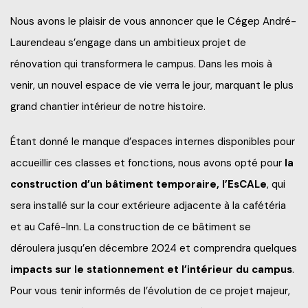
Frais de scolarité
Nous avons le plaisir de vous annoncer que le Cégep André-
Nos services
Perfectionnements professionnels
Laurendeau s’engage dans un ambitieux projet de
Grand public
Étudiant d’un jour
rénovation qui transformera le campus. Dans les mois à
Catalogue de formation
Francisation
Politiques et documents officiels
Portes ouvertes 2025-2026
venir, un nouvel espace de vie verra le jour, marquant le plus
Recrutez nos étudiants et finissants
Portes ouvertes virtuelles
grand chantier intérieur de notre histoire.
Administration
Futurs étudiants de l’international
Blogue d'expert
Alliés pour la formation
Étant donné le manque d’espaces internes disponibles pour
Recherche*
Engagement social
À savoir en tant que parents
accueillir ces classes et fonctions, nous avons opté pour
la
construction d’un bâtiment temporaire, l’EsCALe
, qui
Info-Chantiers
Services aux étudiants
sera installé sur la cour extérieure adjacente à la cafétéria
La Fondation
Espace CISEP-CO
et au Café-Inn.
La construction de ce bâtiment se
déroulera jusqu’en décembre 2024 et comprendra quelques
Sports, loisirs et camp de jour
impacts sur le stationnement et l’intérieur du campus
.
Urgence météo
Pour vous tenir informés de l’évolution de ce projet majeur,