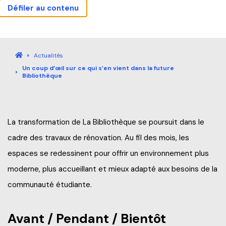
Défiler au contenu
Actualités
Carrières
Sécurité
Nous joindre
Bibliothèque
Mes outils
Guide étudiant
Accueil
Actualités
Un coup d’œil sur ce qui s’en vient dans la future
Accueil
Bibliothèque
Programmes
La transformation de La Bibliothèque se poursuit dans le
Explorez nos programmes
cadre des travaux de rénovation. Au fil des mois, les
Formation continue
espaces se redessinent pour offrir un environnement plus
Baccalauréat international (IB)
moderne, plus accueillant et mieux adapté aux besoins de la
Qu’est-ce que la Formation continue?
Pourquoi André-Laurendeau
communauté étudiante.
Laboratoire intégré de formation technique (LIFT)
Explorer nos programmes (AEC et RAC)
Étapes de l’admission
Avant / Pendant / Bientôt
Entreprises
Admission et frais de scolarité