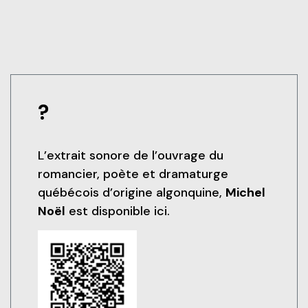
?Lieu : 3e étage
album Petikat. Ayant à coeur de conscientiser le
monde, cet auteur-compositeur-interprète de la
Littérature autochtone
communauté de Mani-Utenam raconte ce qu’il
Des œuvres littéraires autochtones seront
voit dehors, où se situe ce qu’il aime appeler
présentées à l’entrée du Carrefour de l’information
l’indien 2.0. Nouvel album en avril 2022 réalisé par
et des médias
?
Louis-Jean Cormier.
L’extrait sonore de l’ouvrage du
romancier, poète et dramaturge
québécois d’origine algonquine,
Michel
Noël
est disponible ici.