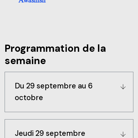
Awashish
Programmation de la
semaine
Du 29 septembre au 6
octobre
Interventions d’art furtif
Jeudi 29 septembre