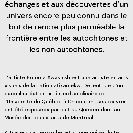
échanges et aux découvertes d’un
Frais de scolarité
univers encore peu connu dans le
Nos services
Perfectionnements professionnels
Grand public
Étudiant d’un jour
but de rendre plus perméable la
Catalogue de formation
Francisation
Politiques et documents officiels
frontière entre les autochtones et
Portes ouvertes 2025-2026
Recrutez nos étudiants et finissants
Portes ouvertes virtuelles
les non autochtones.
Administration
Futurs étudiants de l’international
Blogue d'expert
Alliés pour la formation
Recherche*
Engagement social
À savoir en tant que parents
L’artiste Eruoma Awashish est une artiste en arts
Info-Chantiers
Services aux étudiants
visuels de la nation atikamekw. Détentrice d’un
baccalauréat en art interdisciplinaire de
La Fondation
Espace CISEP-CO
l’Université du Québec à Chicoutimi, ses œuvres
ont été exposées partout au Québec dont au
Sports, loisirs et camp de jour
Musée des beaux-arts de Montréal.
Urgence météo
À
travers sa démarche artistique qui exploite