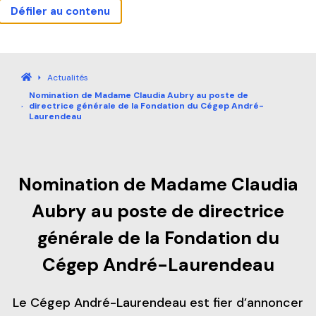
Défiler au contenu
Actualités
Carrières
Sécurité
Nous joindre
Bibliothèque
Mes outils
Guide étudiant
Accueil
Actualités
Nomination de Madame Claudia Aubry au poste de
Accueil
directrice générale de la Fondation du Cégep André-
Laurendeau
Programmes
Nomination de Madame Claudia
Explorez nos programmes
Formation continue
Aubry au poste de directrice
Baccalauréat international (IB)
générale de la Fondation du
Qu’est-ce que la Formation continue?
Pourquoi André-Laurendeau
Cégep André-Laurendeau
Laboratoire intégré de formation technique (LIFT)
Explorer nos programmes (AEC et RAC)
Étapes de l’admission
Le Cégep André-Laurendeau est fier d’annoncer
Entreprises
Admission et frais de scolarité