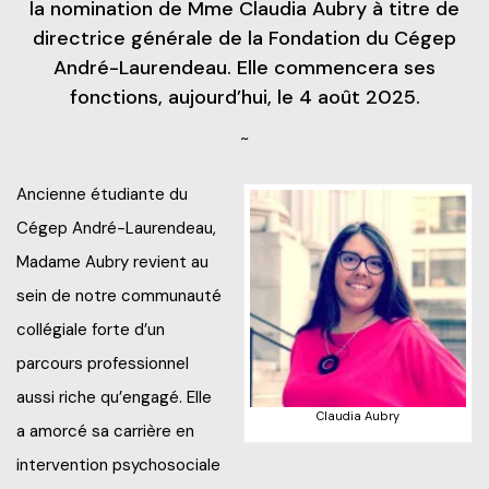
la nomination de Mme Claudia Aubry à titre de
Frais de scolarité
directrice générale de la Fondation du Cégep
Nos services
Perfectionnements professionnels
André-Laurendeau. Elle commencera ses
Grand public
Étudiant d’un jour
fonctions, aujourd’hui, le 4 août 2025.
Catalogue de formation
Francisation
Politiques et documents officiels
Portes ouvertes 2025-2026
~
Recrutez nos étudiants et finissants
Portes ouvertes virtuelles
Administration
Futurs étudiants de l’international
Ancienne étudiante du
Blogue d'expert
Alliés pour la formation
Cégep André-Laurendeau,
Recherche*
Engagement social
À savoir en tant que parents
Madame Aubry revient au
Info-Chantiers
sein de notre communauté
Services aux étudiants
collégiale forte d’un
La Fondation
Espace CISEP-CO
parcours professionnel
aussi riche qu’engagé. Elle
Sports, loisirs et camp de jour
Claudia Aubry
a amorcé sa carrière en
Urgence météo
intervention psychosociale