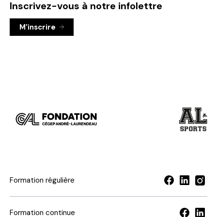
Inscrivez-vous à notre infolettre
M'inscrire
Visiter
Visiter
le
le
site
site
de
de
la
l'équipe
Fondation
sportive
du
du
Formation régulière
Cégep
Cégep
André-
André-
Laurendeau
Laurende
Formation continue