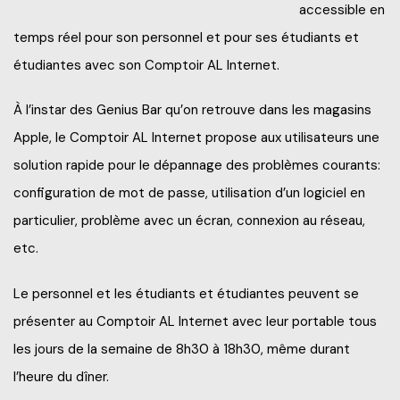
accessible en
Frais de scolarité
temps réel pour son personnel et pour ses étudiants et
Nos services
Perfectionnements professionnels
Grand public
Étudiant d’un jour
étudiantes avec son Comptoir AL Internet.
Catalogue de formation
Francisation
Politiques et documents officiels
Portes ouvertes 2025-2026
À l’instar des Genius Bar qu’on retrouve dans les magasins
Recrutez nos étudiants et finissants
Portes ouvertes virtuelles
Apple, le Comptoir AL Internet propose aux utilisateurs une
Administration
Futurs étudiants de l’international
solution rapide pour le dépannage des problèmes courants:
Blogue d'expert
Alliés pour la formation
configuration de mot de passe, utilisation d’un logiciel en
Recherche*
Engagement social
À savoir en tant que parents
particulier, problème avec un écran, connexion au réseau,
Info-Chantiers
Services aux étudiants
etc.
La Fondation
Espace CISEP-CO
Le personnel et les étudiants et étudiantes peuvent se
présenter au Comptoir AL Internet avec leur portable tous
Sports, loisirs et camp de jour
les jours de la semaine de 8h30 à 18h30, même durant
Urgence météo
l’heure du dîner.