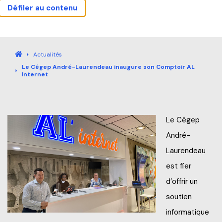
Défiler au contenu
Actualités
Carrières
Sécurité
Nous joindre
Bibliothèque
Mes outils
Guide étudiant
Accueil
Actualités
Le Cégep André-Laurendeau inaugure son Comptoir AL
Accueil
Internet
Programmes
Le Cégep
Explorez nos programmes
André-
Formation continue
Laurendeau
Baccalauréat international (IB)
est fier
Qu’est-ce que la Formation continue?
Pourquoi André-Laurendeau
d’offrir un
Laboratoire intégré de formation technique (LIFT)
Explorer nos programmes (AEC et RAC)
soutien
Étapes de l’admission
informatique
Entreprises
Admission et frais de scolarité