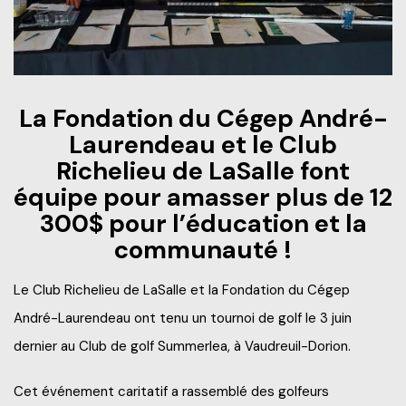
Frais de scolarité
Nos services
Perfectionnements professionnels
Grand public
Étudiant d’un jour
Catalogue de formation
Francisation
Politiques et documents officiels
Portes ouvertes 2025-2026
La Fondation du Cégep André-
Recrutez nos étudiants et finissants
Portes ouvertes virtuelles
Laurendeau et le Club
Administration
Futurs étudiants de l’international
Richelieu de LaSalle font
Blogue d'expert
Alliés pour la formation
équipe pour amasser plus de 12
Recherche*
Engagement social
À savoir en tant que parents
300$ pour l’éducation et la
communauté !
Info-Chantiers
Services aux étudiants
Le Club Richelieu de LaSalle et la Fondation du Cégep
La Fondation
Espace CISEP-CO
André-Laurendeau ont tenu un tournoi de golf le 3 juin
Sports, loisirs et camp de jour
dernier au Club de golf Summerlea, à Vaudreuil-Dorion.
Urgence météo
Cet événement caritatif a rassemblé des golfeurs