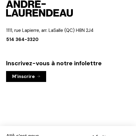
1111, rue Lapierre, arr. LaSalle (QC) H8N 2J4
514 364-3320
Inscrivez-vous à notre infolettre
M'inscrire
Visiter
Visiter