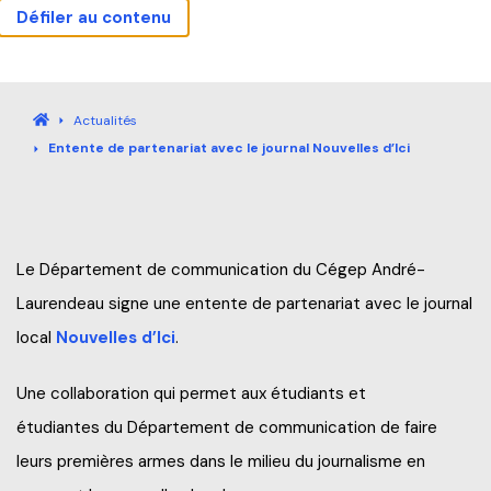
Défiler au contenu
Actualités
Carrières
Sécurité
Nous joindre
Bibliothèque
Mes outils
Guide étudiant
Accueil
Actualités
Entente de partenariat avec le journal Nouvelles d’Ici
Accueil
Programmes
Le Département de communication du Cégep André-
Explorez nos programmes
Laurendeau signe une entente de partenariat avec le journal
Formation continue
local
Nouvelles d’Ici
.
Baccalauréat international (IB)
Qu’est-ce que la Formation continue?
Une collaboration qui permet aux étudiants et
Pourquoi André-Laurendeau
Laboratoire intégré de formation technique (LIFT)
étudiantes du Département de communication de faire
Explorer nos programmes (AEC et RAC)
Étapes de l’admission
leurs premières armes dans le milieu du journalisme en
Entreprises
Admission et frais de scolarité