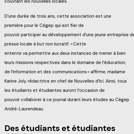
couvrant les nouvelles locales.
Frais de scolarité
Nos services
Perfectionnements professionnels
D’une durée de trois ans, cette association est une
Grand public
Étudiant d’un jour
première pour le Cégep qui est fier de
Catalogue de formation
Francisation
pouvoir participer au développement d’une jeune entreprise d
Politiques et documents officiels
Portes ouvertes 2025-2026
Recrutez nos étudiants et finissants
Portes ouvertes virtuelles
presse locale à but non lucratif. « Cette
Administration
Futurs étudiants de l’international
entente va permettre aux deux instances de mener à bien
Blogue d'expert
Alliés pour la formation
leurs missions respectives dans le domaine de l’éducation,
Recherche*
Engagement social
À savoir en tant que parents
de l’information et des communications » affirme, madame
Info-Chantiers
Karine Joly, rédactrice en chef de Nouvelles d’Ici. Ainsi, tous
Services aux étudiants
les étudiants et étudiantes auront l’occasion de
La Fondation
Espace CISEP-CO
pouvoir collaborer à ce journal durant leurs études au Cégep
André-Laurendeau.
Sports, loisirs et camp de jour
Des étudiants et étudiantes
Urgence météo