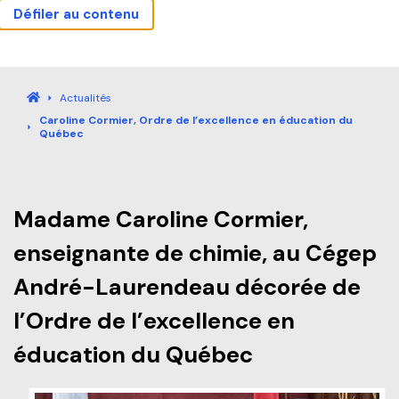
Défiler au contenu
Actualités
Carrières
Sécurité
Nous joindre
Bibliothèque
Mes outils
Guide étudiant
Accueil
Actualités
Caroline Cormier, Ordre de l’excellence en éducation du
Accueil
Québec
Programmes
Madame Caroline Cormier,
Explorez nos programmes
enseignante de chimie, au Cégep
Formation continue
André-Laurendeau décorée de
Baccalauréat international (IB)
Qu’est-ce que la Formation continue?
l’Ordre de l’excellence en
Pourquoi André-Laurendeau
Laboratoire intégré de formation technique (LIFT)
éducation du Québec
Explorer nos programmes (AEC et RAC)
Étapes de l’admission
Entreprises
Admission et frais de scolarité