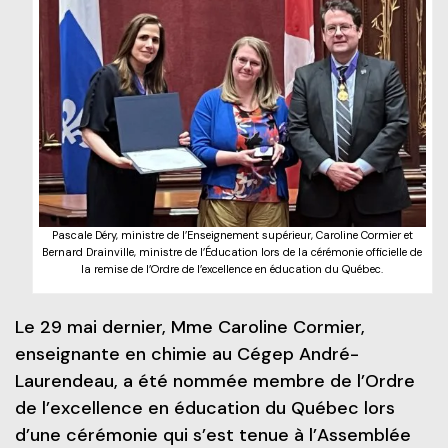
Frais de scolarité
Nos services
Perfectionnements professionnels
Grand public
Étudiant d’un jour
Catalogue de formation
Francisation
Politiques et documents officiels
Portes ouvertes 2025-2026
Recrutez nos étudiants et finissants
Portes ouvertes virtuelles
Administration
Futurs étudiants de l’international
Blogue d'expert
Alliés pour la formation
Recherche*
Engagement social
À savoir en tant que parents
Pascale Déry, ministre de l’Enseignement supérieur, Caroline Cormier et
Bernard Drainville, ministre de l’Éducation lors de la cérémonie officielle de
Info-Chantiers
la remise de l’Ordre de l’excellence en éducation du Québec.
Services aux étudiants
La Fondation
Espace CISEP-CO
Le 29 mai dernier, Mme Caroline Cormier,
enseignante en chimie au Cégep André-
Sports, loisirs et camp de jour
Laurendeau, a été nommée membre de l’Ordre
de l’excellence en éducation du Québec lors
Urgence météo
d’une cérémonie qui s’est tenue à l’Assemblée