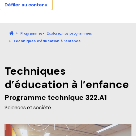
Défiler au contenu
Actualités
Carrières
Sécurité
Nous joindre
Bibliothèque
Mes outils
Guide étudiant
Fermer la fenêtre contex
Accueil
Programmes
Explorez nos programmes
Techniques d’éducation à l’enfance
Accueil
Programmes
Techniques
d’éducation à l’enfance
Explorez nos programmes
Formation continue
Programme technique 322.A1
Baccalauréat international (IB)
Qu’est-ce que la Formation continue?
Sciences et société
Pourquoi André-Laurendeau
Laboratoire intégré de formation technique (LIFT)
Explorer nos programmes (AEC et RAC)
Étapes de l’admission
Entreprises
Admission et frais de scolarité