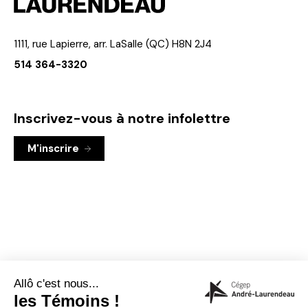
1111, rue Lapierre, arr. LaSalle (QC) H8N 2J4
514 364-3320
Inscrivez-vous à notre infolettre
M'inscrire
Visiter
Visiter
le
le
site
site