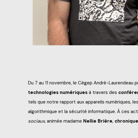
Perfectionnements p
Nos services
Grand publi
Étudiant d’un jour
Francisation
Catalogue de format
Portes ouvertes 20
Politiques et documen
Portes ouvertes virtu
Recrutez nos étudiant
Futurs étudiants de l’
Administration
Alliés pour la formati
Blogue d'expert
À savoir en tant que 
Du 7 au 11 novembre, le Cégep André-Laurendeau pr
Engagement social
technologies numériques
à travers des
confére
Services aux étudian
tels que notre rapport aux appareils numériques, l
Info-Chantiers
algorithmique et la sécurité informatique. À ces ac
sociaux
, animée madame
Nellie Brière
,
chronique
Espace CISEP-CO
La Fondation