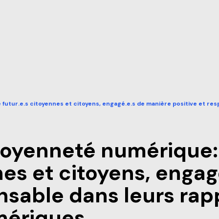
 futur.e.s citoyennes et citoyens, engagé.e.s de manière positive et re
pour
Omnivox
les
oindre
Bibliothèque
Étudiants
pour
Moodle
Formation
toyenneté numérique:
les
régulière
Étudiants
pour
Guide étudiant
Formation
les
nes et citoyens, enga
régulière
Étudiants
Formation
onsable dans leurs rap
régulière
mériques