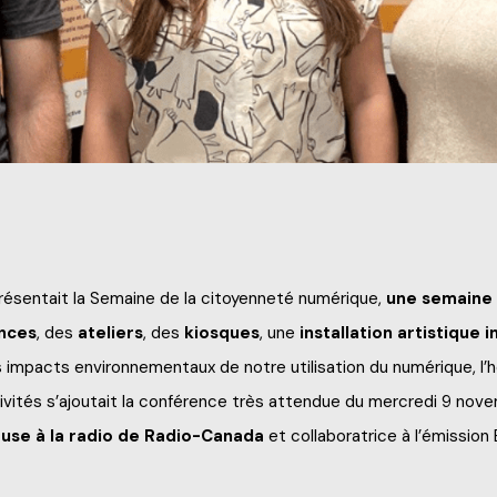
rofessionnels
pour
l'information
les
c
Aide
technique
ion
25-2026
ts officiels
elles
s et finissants
international
on
parents
ésentait la Semaine de la citoyenneté numérique,
une semaine d
nces
, des
ateliers
, des
kiosques
, une
installation artistique 
ts
es impacts environnementaux de notre utilisation du numérique, l
tivités s’ajoutait la conférence très attendue du mercredi 9 nov
use à la radio de Radio-Canada
et collaboratrice à l’émission