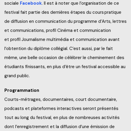
sociale
Facebook
. Il est à noter que l’organisation de ce
Frais de scolarité
festival fait partie des dernières étapes du cours pratique
Nos services
Perfectionnements professionnels
Grand public
Étudiant d’un jour
de diffusion en communication du programme d’Arts, lettres
Catalogue de formation
Francisation
et communications, profil Cinéma et communication
Politiques et documents officiels
Portes ouvertes 2025-2026
et profil Journalisme multimédia et communication avant
Recrutez nos étudiants et finissants
Portes ouvertes virtuelles
l’obtention du diplôme collégial. C’est aussi, par le fait
Administration
Futurs étudiants de l’international
Blogue d'expert
Alliés pour la formation
même, une belle occasion de célébrer le cheminement des
Recherche*
Engagement social
À savoir en tant que parents
étudiants finissants, en plus d’être un festival accessible au
grand public.
Info-Chantiers
Services aux étudiants
Programmation
La Fondation
Espace CISEP-CO
Courts-métrages, documentaires, court documentaire,
Sports, loisirs et camp de jour
podcasts et plateformes interactives seront présentés
tout au long du festival, en plus de nombreuses activités
Urgence météo
dont l’enregistrement et la diffusion d’une émission de