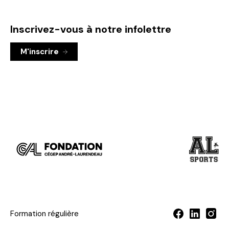
Inscrivez-vous à notre infolettre
M'inscrire
Visiter
Visiter
le
le
site
site
de
de
la
l'équipe
Fondation
sportive
du
du
Formation régulière
Cégep
Cégep