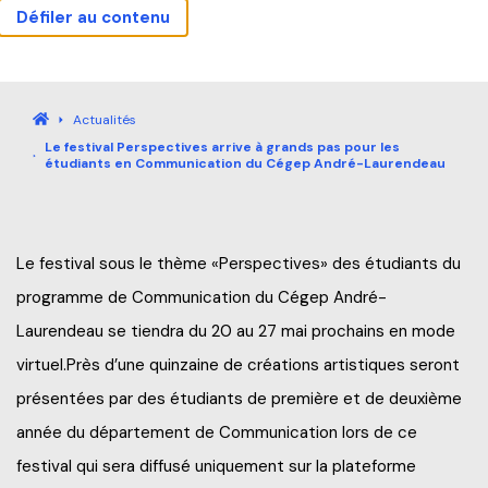
Défiler au contenu
Actualités
Carrières
Sécurité
Nous joindre
Bibliothèque
Mes outils
Guide étudiant
Accueil
Actualités
Le festival Perspectives arrive à grands pas pour les
Accueil
étudiants en Communication du Cégep André-Laurendeau
Programmes
Le festival sous le thème «Perspectives» des étudiants du
Explorez nos programmes
programme de Communication du Cégep André-
Formation continue
Laurendeau se tiendra du 20 au 27 mai prochains en mode
Baccalauréat international (IB)
virtuel.Près d’une quinzaine de créations artistiques seront
Qu’est-ce que la Formation continue?
Pourquoi André-Laurendeau
présentées par des étudiants de première et de deuxième
Laboratoire intégré de formation technique (LIFT)
Explorer nos programmes (AEC et RAC)
année du département de Communication lors de ce
Étapes de l’admission
festival qui sera diffusé uniquement sur la plateforme
Entreprises
Admission et frais de scolarité